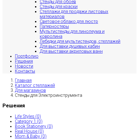
Стенды для обоев
Стенды для краски
Стеллажи для продажи листовых
материалов
Световое облако для люстр
Патерностеры
Мультистенды для линолеума и
ковролина
Лебедки для мультистендов, стеллажей
Для выставки душевых кабин
Для выставки акриловых ванн
Портфолио
Решения
Новости
Контакты
Главная
Каталог стеллажей
Для магазинов
Стенды для Электроинструмента
Решения
Life Styles (0)
Category 1 (0)
Book Stationery (0)
Real House (0)
Mom & Baby (0)