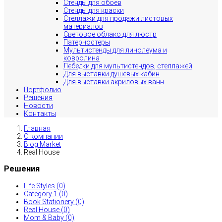
Стенды для обоев
Стенды для краски
Стеллажи для продажи листовых
материалов
Световое облако для люстр
Патерностеры
Мультистенды для линолеума и
ковролина
Лебедки для мультистендов, стеллажей
Для выставки душевых кабин
Для выставки акриловых ванн
Портфолио
Решения
Новости
Контакты
Главная
О компании
Blog Market
Real House
Решения
Life Styles (0)
Category 1 (0)
Book Stationery (0)
Real House (0)
Mom & Baby (0)